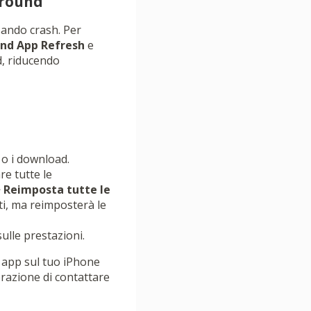
ground
sando crash. Per
nd App Refresh
e
d, riducendo
 o i download.
re tutte le
>
Reimposta tutte le
ti, ma reimposterà le
ulle prestazioni.
e app sul tuo iPhone
erazione di contattare