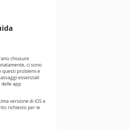
uida
ntrano chiusure
tunatamente, ci sono
re questi problemi e
passaggi essenziali
 delle app
tima versione di iOS e
to richiesto per le