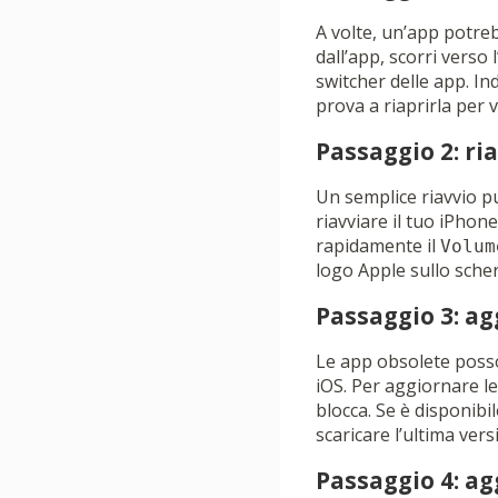
A volte, un’app potre
dall’app, scorri verso 
switcher delle app. In
prova a riaprirla per 
Passaggio 2: ria
Un semplice riavvio p
riavviare il tuo iPhon
rapidamente il
Volum
logo Apple sullo scher
Passaggio 3: ag
Le app obsolete posso
iOS. Per aggiornare le
blocca. Se è disponib
scaricare l’ultima vers
Passaggio 4: ag