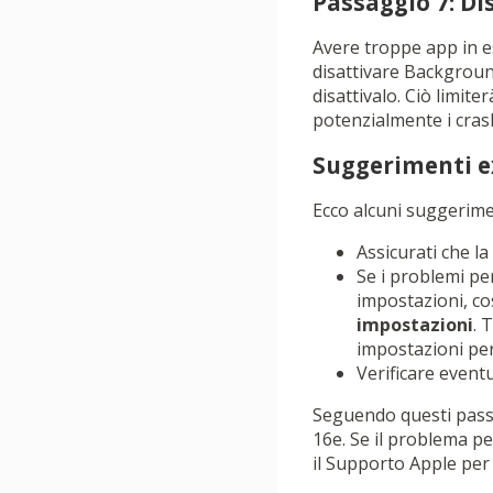
Passaggio 7: Di
Avere troppe app in e
disattivare Backgroun
disattivalo. Ciò limit
potenzialmente i cras
Suggerimenti e
Ecco alcuni suggerime
Assicurati che l
Se i problemi per
impostazioni, co
impostazioni
. 
impostazioni per
Verificare eventu
Seguendo questi passag
16e. Se il problema p
il Supporto Apple per 