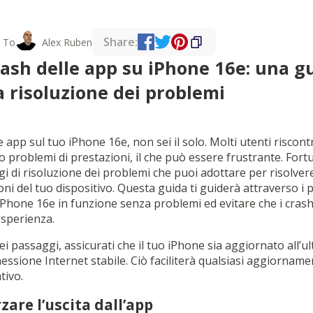
Share:
 To
Alex Ruben
crash delle app su iPhone 16e: una g
a risoluzione dei problemi
le app sul tuo iPhone 16e, non sei il solo. Molti utenti risco
o problemi di prestazioni, il che può essere frustrante. For
ggi di risoluzione dei problemi che puoi adottare per risolve
oni del tuo dispositivo. Questa guida ti guiderà attraverso i 
iPhone 16e in funzione senza problemi ed evitare che i crash
sperienza.
i passaggi, assicurati che il tuo iPhone sia aggiornato all’ul
ssione Internet stabile. Ciò faciliterà qualsiasi aggiornamen
tivo.
zare l’uscita dall’app