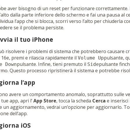
bbe aver bisogno di un reset per funzionare correttamente. P
l’alto dalla parte inferiore dello schermo e fai una pausa al c
dividua l’app che si blocca, scorri verso l’alto per chiuderla 
vedere se il problema persiste.
vvia il tuo iPhone
uò risolvere i problemi di sistema che potrebbero causare cr
e 16e, premi e rilascia rapidamente il
pulsante, qu
Volume Up
pulsante. Infine, tieni premuto il
pulsante finch
e Down
Side
mo. Questo processo ripristinerà il sistema e potrebbe risol
giorna l’app
no avere un comportamento anomalo, soprattutto sulle vers
 tue app, apri l’
App Store
, tocca la scheda
Cerca
e inserisci 
ile un aggiornamento, vedrai un’opzione per aggiornarlo. T
ione dell’app.
giorna iOS