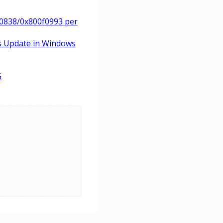
0f0838/0x800f0993 per
ws Update in Windows
G