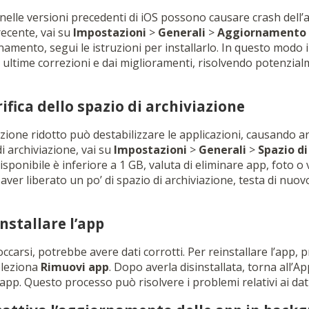
elle versioni precedenti di iOS possono causare crash dell’ap
recente, vai su
Impostazioni
>
Generali
>
Aggiornamento 
amento, segui le istruzioni per installarlo. In questo modo i
 ultime correzioni e dai miglioramenti, risolvendo potenzial
ifica dello spazio di archiviazione
zione ridotto può destabilizzare le applicazioni, causando ar
di archiviazione, vai su
Impostazioni
>
Generali
>
Spazio di
disponibile è inferiore a 1 GB, valuta di eliminare app, foto o 
aver liberato un po’ di spazio di archiviazione, testa di nuovo
nstallare l’app
occarsi, potrebbe avere dati corrotti. Per reinstallare l’app, 
seleziona
Rimuovi app
. Dopo averla disinstallata, torna all’A
’app. Questo processo può risolvere i problemi relativi ai dati