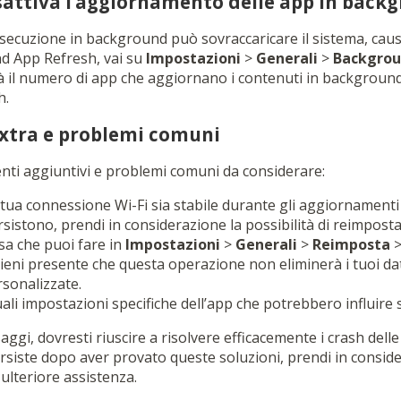
sattiva l’aggiornamento delle app in back
secuzione in background può sovraccaricare il sistema, cau
d App Refresh, vai su
Impostazioni
>
Generali
>
Backgrou
erà il numero di app che aggiornano i contenuti in backgroun
h.
xtra e problemi comuni
nti aggiuntivi e problemi comuni da considerare:
a tua connessione Wi-Fi sia stabile durante gli aggiornamenti
sistono, prendi in considerazione la possibilità di reimposta
sa che puoi fare in
Impostazioni
>
Generali
>
Reimposta
Tieni presente che questa operazione non eliminerà i tuoi da
sonalizzate.
ali impostazioni specifiche dell’app che potrebbero influire s
gi, dovresti riuscire a risolvere efficacemente i crash dell
ersiste dopo aver provato queste soluzioni, prendi in consid
ulteriore assistenza.