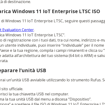
ità di destinazione.
arica Windows 11 IoT Enterprise LTSC ISO
ISO di Windows 11 IoT Enterprise LTSC, seguire questi passagg
t Evaluation Center
.
arica Windows 11 IoT Enterprise LTSC”.
 di registrazione con i tuoi dati, tra cui nome, indirizzo e-m
 un utente individuale, puoi inserire “Individuale” per il nome 
Paese e la tua regione, compila i campi rimanenti e clicca su “
e adatta all’architettura del tuo sistema (64 bit o ARM) e salva 
rata.
eparare l’unità USB
rai un’unità USB avviabile utilizzando lo strumento Rufus. Se
 sito ufficiale.
erisci la tua chiavetta USB nel computer.
ona la tua unità USB dal menu a discesa “Dispositivo”.
eziona” e scegliere il file ISO di Windows 11 IoT Enterprise LT