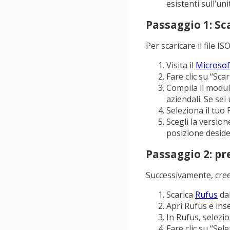
esistenti sull’un
Passaggio 1: Sc
Per scaricare il file 
Visita il
Microsof
Fare clic su “Sc
Compila il modulo
aziendali. Se sei
Seleziona il tuo 
Scegli la version
posizione deside
Passaggio 2: pr
Successivamente, cree
Scarica
Rufus
dal
Apri Rufus e ins
In Rufus, selezi
Fare clic su “Sel