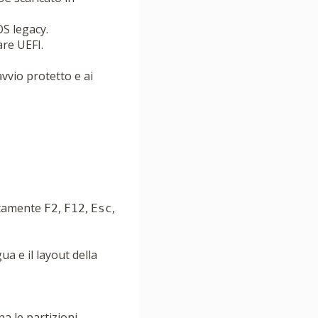
S legacy.
are UEFI.
’avvio protetto e ai
litamente
,
,
,
F2
F12
Esc
ua e il layout della
na le partizioni