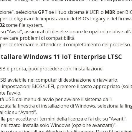
zione”, seleziona
GPT
se il tuo sistema è UEFI o
MBR
per BIO
per configurare le impostazioni del BIOS Legacy e del firmw
32
come file system.
c su “Avvia”, assicurati di deselezionare le opzioni relative all
r evitare problemi di compatibilità.
” per confermare e attendere il completamento del processo.
stallare Windows 11 IoT Enterprise LTSC
SB è pronta, puoi procedere con l’installazione:
USB avviabile nel computer di destinazione e riavviarlo.
e impostazioni BIOS/UEFI, premere il tasto appropriato (so
te l’avvio.
tà USB dal menu di avvio per avviare il sistema da lì.
zzata la finestra di installazione di Windows, seleziona la ling
ai clic su “Avanti”.
la per accettare i termini della licenza e fai clic su “Avanti”.
nalizzato: installa solo Windows (opzione avanzata)”.
 in cui vuoi installare Windows (solitamente Disco 0) ed elimi