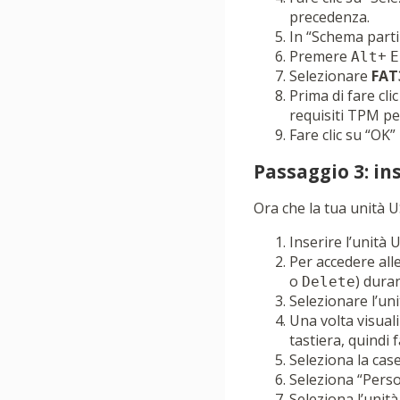
precedenza.
In “Schema parti
Premere
+
Alt
E
Selezionare
FAT
Prima di fare cli
requisiti TPM pe
Fare clic su “OK
Passaggio 3: in
Ora che la tua unità U
Inserire l’unità 
Per accedere all
o
) duran
Delete
Selezionare l’uni
Una volta visuali
tastiera, quindi f
Seleziona la casel
Seleziona “Perso
Seleziona l’unità