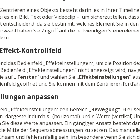
 Zentrieren eines Objekts besteht darin, es in Ihrer Timelin
ei es ein Bild, Text oder Videoclip –, um sicherzustellen, d
st entscheidend, da sie bestimmt, welches Element Sie in den
uswahl haben Sie Zugriff auf die notwendigen Steuerelemen
ern.
 Effekt-Kontrollfeld
nd das Bedienfeld „Effekteinstellungen“, um die Position de
 Bedienfeld „Effekteinstellungen“ nicht angezeigt wird, navi
ie auf „
Fenster“
und wählen Sie
„Effekteinstellungen“
aus
enfeld geöffnet und Sie können mit dem Zentrieren fortfah
ellungen anpassen
eld „Effekteinstellungen“ den Bereich
„Bewegung“
. Hier s
n, dargestellt durch X- (horizontal) und Y-Werte (vertikal).
 Sie diese Werte anpassen. Ein gängiger Ansatz besteht dari
 die Mitte der Sequenzabmessungen zu setzen. Das manuell
hsam und fehleranfällig sein, insbesondere wenn Sie sich