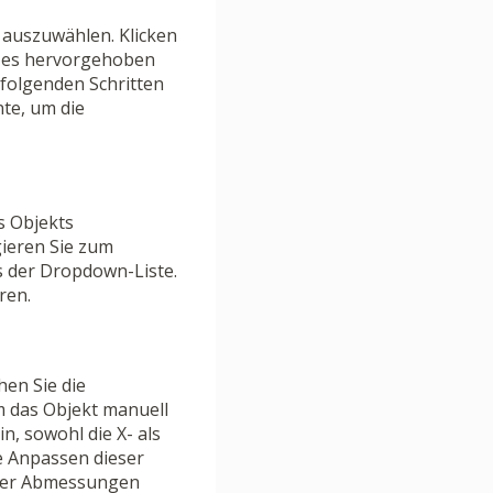
e auszuwählen. Klicken
ass es hervorgehoben
 folgenden Schritten
te, um die
s Objekts
gieren Sie zum
 der Dropdown-Liste.
ren.
ehen Sie die
Um das Objekt manuell
n, sowohl die X- als
e Anpassen dieser
 der Abmessungen