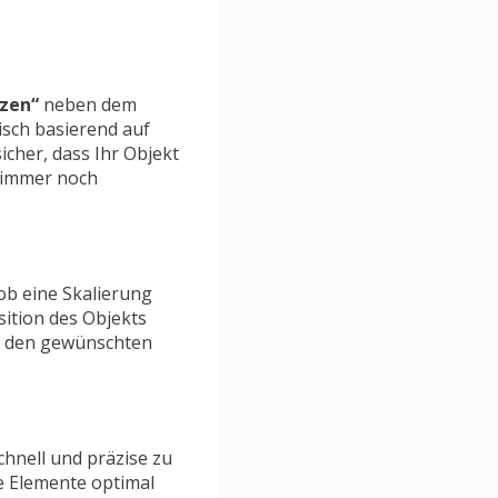
tzen“
neben dem
isch basierend auf
icher, dass Ihr Objekt
g immer noch
 ob eine Skalierung
tion des Objekts
um den gewünschten
chnell und präzise zu
le Elemente optimal