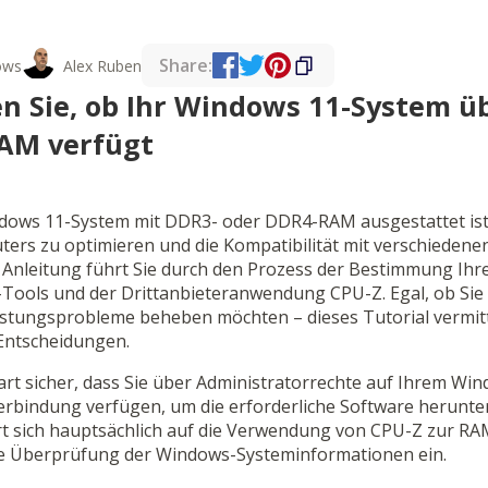
Share:
ows
Alex Ruben
n Sie, ob Ihr Windows 11-System ü
AM verfügt
dows 11-System mit DDR3- oder DDR4-RAM ausgestattet ist, 
ters zu optimieren und die Kompatibilität mit verschiede
e Anleitung führt Sie durch den Prozess der Bestimmung Ihr
-Tools und der Drittanbieteranwendung CPU-Z. Egal, ob Sie
eistungsprobleme beheben möchten – dieses Tutorial vermitt
 Entscheidungen.
tart sicher, dass Sie über Administratorrechte auf Ihrem W
verbindung verfügen, um die erforderliche Software herunte
t sich hauptsächlich auf die Verwendung von CPU-Z zur RAM
ie Überprüfung der Windows-Systeminformationen ein.