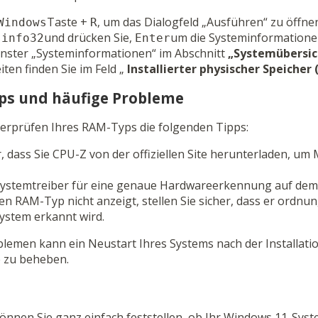
Taste +
, um das Dialogfeld „Ausführen“ zu öffne
Windows
R
und drücken Sie,
um die Systeminformationen
sinfo32
Enter
enster „Systeminformationen“ im Abschnitt
„Systemübersic
iten finden Sie im Feld „
Installierter physischer Speicher 
pps und häufige Probleme
erprüfen Ihres RAM-Typs die folgenden Tipps:
er, dass Sie CPU-Z von der offiziellen Site herunterladen, um
 Systemtreiber für eine genaue Hardwareerkennung auf dem
 RAM-Typ nicht anzeigt, stellen Sie sicher, dass er ordnun
ystem erkannt wird.
lemen kann ein Neustart Ihres Systems nach der Installatio
 zu beheben.
können Sie ganz einfach feststellen, ob Ihr Windows 11-Sys