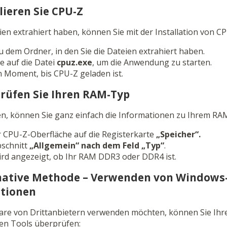
llieren Sie CPU-Z
en extrahiert haben, können Sie mit der Installation von CP
u dem Ordner, in den Sie die Dateien extrahiert haben.
e auf die Datei
cpuz.exe
, um die Anwendung zu starten.
n Moment, bis CPU-Z geladen ist.
prüfen Sie Ihren RAM-Typ
n, können Sie ganz einfach die Informationen zu Ihrem RAM
er CPU-Z-Oberfläche auf die Registerkarte
„Speicher“.
bschnitt
„Allgemein“ nach dem Feld
„Typ“
.
ird angezeigt, ob Ihr RAM DDR3 oder DDR4 ist.
ernative Methode – Verwenden von Windows
tionen
are von Drittanbietern verwenden möchten, können Sie Ih
ten Tools überprüfen: