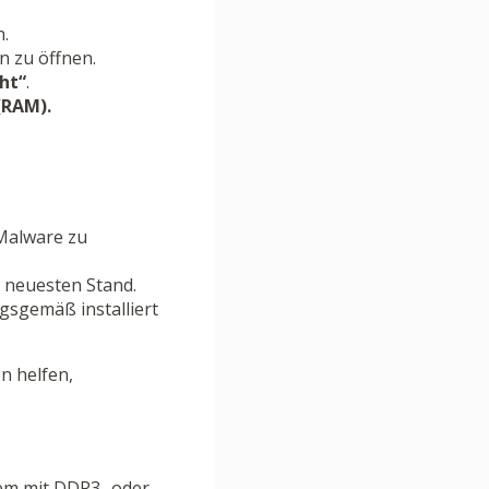
n.
 zu öffnen.
ht“
.
(RAM).
 Malware zu
 neuesten Stand.
gsgemäß installiert
n helfen,
tem mit DDR3- oder