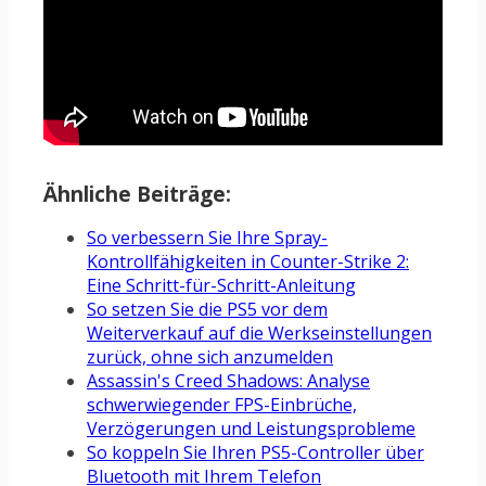
Ähnliche Beiträge:
So verbessern Sie Ihre Spray-
Kontrollfähigkeiten in Counter-Strike 2:
Eine Schritt-für-Schritt-Anleitung
So setzen Sie die PS5 vor dem
Weiterverkauf auf die Werkseinstellungen
zurück, ohne sich anzumelden
Assassin's Creed Shadows: Analyse
schwerwiegender FPS-Einbrüche,
Verzögerungen und Leistungsprobleme
So koppeln Sie Ihren PS5-Controller über
Bluetooth mit Ihrem Telefon