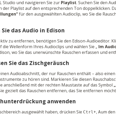
L Studio und navigieren Sie zur
Playlist
. Suchen Sie den Aud
n der Playlist auf den entsprechenden Ton doppelklicken. Da
ellungen“
für den ausgewählten Audioclip, wo Sie die Raus
n Sie das Audio in Edison
tiv zu entfernen, benötigen Sie den Edison-Audioeditor. Kli
 die Wellenform Ihres Audioclips und wählen Sie „
Im Audi
Edison, wo Sie das unerwünschte Rauschen erfassen und en
ssen Sie das Zischgeräusch
einen Audioabschnitt, der nur Rauschen enthält – also einen
strumente zu hören sind. Markieren Sie diesen Rauschabschn
Sie anschließend mit der rechten Maustaste auf das Symbol
„
ie gezielt das Rauschen entfernen, das Sie entfernen möcht
uschunterdrückung anwenden
schbereich ausgewählt haben, drücken Sie
+,
um den 
Ctrl
A