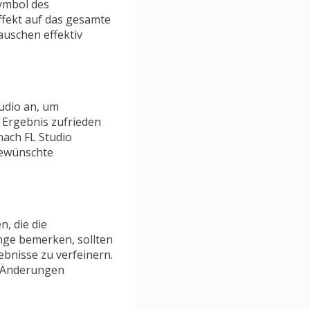
Symbol des
fekt auf das gesamte
auschen effektiv
udio an, um
m Ergebnis zufrieden
nach FL Studio
ewünschte
, die die
änge bemerken, sollten
ebnisse zu verfeinern.
ie Änderungen