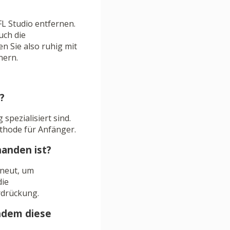
L Studio entfernen.
uch die
n Sie also ruhig mit
nern.
?
spezialisiert sind.
ethode für Anfänger.
anden ist?
rneut, um
die
rdrückung.
hdem diese