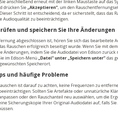
Sie anschließend erneut mit der linken Maustaste auf das 
d drücken Sie
„Akzeptieren“
, um den Rauschentfernungsef
eser Schritt ist entscheidend, da er sicherstellt, dass das R
ie Audioqualität zu beeinträchtigen.
prüfen und speichern Sie Ihre Änderungen
ernung abgeschlossen ist, hören Sie sich das bearbeitete A
 das Rauschen erfolgreich beseitigt wurde. Wenn Sie mit de
hre Änderungen, indem Sie die Audiodatei von Edison zurück 
Sie im Edison-Menü
„Datei“ unter
„Speichern unter“
das g
gewünschten Speicherort.
pps und häufige Probleme
uschen ist darauf zu achten, keine Frequenzen zu entfernen
eeinträchtigen. Sollten Sie Artefakte oder unnatürliche Kl
 anpassen oder den Rauschanteil neu auswählen, um die Erg
ne Sicherungskopie Ihrer Original-Audiodatei auf, falls S
üssen.