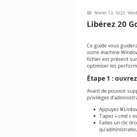
📅
février 13, 2025
Win
Libérez 20 G
Ce guide vous guidera
votre machine Windows
fichier est présent s
optimiser les perform
Étape 1 : ouvre
Avant de pouvoir suppr
privilèges d’administr
Appuyez
Windo
Tapez « cmd » ou
Faites un clic dr
qu’administrateu