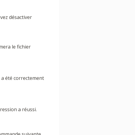
evez désactiver
era le fichier
s a été correctement
pression a réussi.
 commande suivante