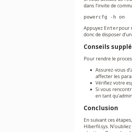
dans l’invite de comm
powercfg -h on
Appuyez
pour r
Enter
donc de disposer d’un
Conseils suppl
Pour rendre le process
Assurez-vous d’a
affecter les par
Vérifiez votre e
Si vous rencontr
en tant qu’admin
Conclusion
En suivant ces étapes,
Hiberfil.sys. N’oubli