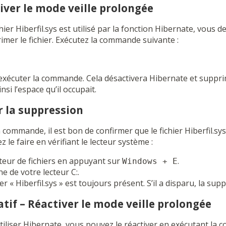
tiver le mode veille prolongée
hier Hiberfil.sys est utilisé par la fonction Hibernate, vous d
mer le fichier. Exécutez la commande suivante :
exécuter la commande. Cela désactivera Hibernate et supprim
insi l’espace qu’il occupait.
er la suppression
 commande, il est bon de confirmer que le fichier Hiberfil.sy
le faire en vérifiant le lecteur système :
teur de fichiers en appuyant sur
.
Windows + E
ne de votre lecteur C:.
hier « Hiberfil.sys » est toujours présent. S’il a disparu, la sup
atif – Réactiver le mode veille prolongée
utiliser Hibernate, vous pouvez le réactiver en exécutant la