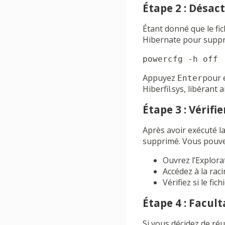
Étape 2 : Désac
Étant donné que le fic
Hibernate pour suppri
powercfg -h off
Appuyez
pour 
Enter
Hiberfil.sys, libérant a
Étape 3 : Vérifi
Après avoir exécuté la
supprimé. Vous pouvez 
Ouvrez l’Explora
Accédez à la raci
Vérifiez si le fic
Étape 4 : Facult
Si vous décidez de ré