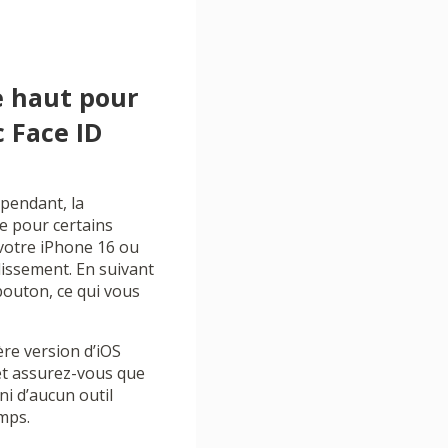
e haut pour
 Face ID
ependant, la
e pour certains
 votre iPhone 16 ou
lissement. En suivant
bouton, ce qui vous
re version d’iOS
 et assurez-vous que
i d’aucun outil
emps.