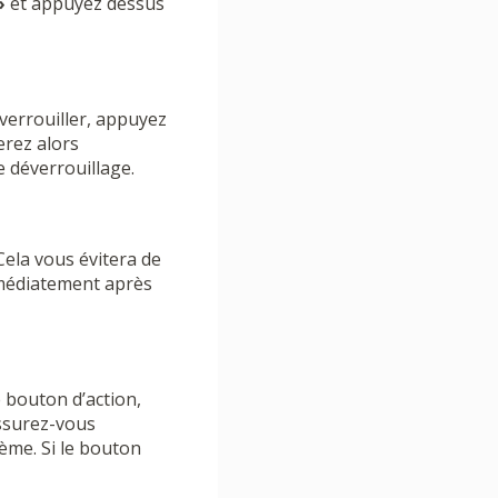
»
et appuyez dessus
éverrouiller, appuyez
erez alors
le déverrouillage.
Cela vous évitera de
immédiatement après
 bouton d’action,
Assurez-vous
lème. Si le bouton