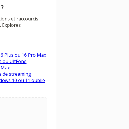
 ?
ions et raccourcis
. Explorez
16 Plus ou 16 Pro Max
s ou UltFone
o Max
s de streaming
ndows 10 ou 11 oublié