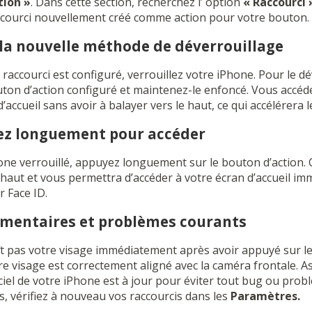
tion »
. Dans cette section, recherchez l’ option
« Raccourci 
ccourci nouvellement créé comme action pour votre bouton.
r la nouvelle méthode de déverrouillage
raccourci est configuré, verrouillez votre iPhone. Pour le d
ton d’action configuré et maintenez-le enfoncé. Vous accéd
’accueil sans avoir à balayer vers le haut, ce qui accélérera 
yez longuement pour accéder
one verrouillé, appuyez longuement sur le bouton d’action. 
e haut et vous permettra d’accéder à votre écran d’accueil 
r Face ID.
émentaires et problèmes courants
ît pas votre visage immédiatement après avoir appuyé sur le
e visage est correctement aligné avec la caméra frontale. 
ciel de votre iPhone est à jour pour éviter tout bug ou prob
s, vérifiez à nouveau vos raccourcis dans les
Paramètres.