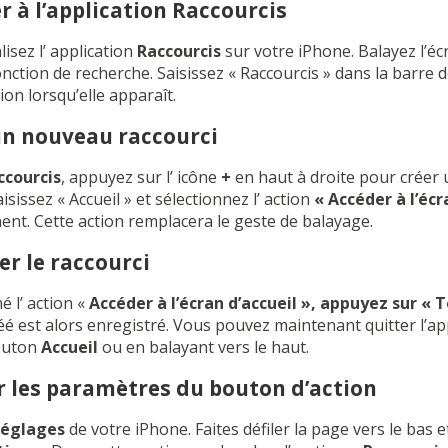
r à l’application Raccourcis
isez l’ application
Raccourcis
sur votre iPhone. Balayez l’écr
onction de recherche. Saisissez « Raccourcis » dans la barre 
ion lorsqu’elle apparaît.
 un nouveau raccourci
ccourcis
, appuyez sur l’ icône
+
en haut à droite pour créer 
isissez « Accueil » et sélectionnez l’ action
« Accéder à l’écr
chent. Cette action remplacera le geste de balayage.
ser le raccourci
 l’ action «
Accéder à l’écran d’accueil », appuyez sur
« T
réé est alors enregistré. Vous pouvez maintenant quitter l’ap
outon
Accueil
ou en balayant vers le haut.
er les paramètres du bouton d’action
églages
de votre iPhone. Faites défiler la page vers le bas et