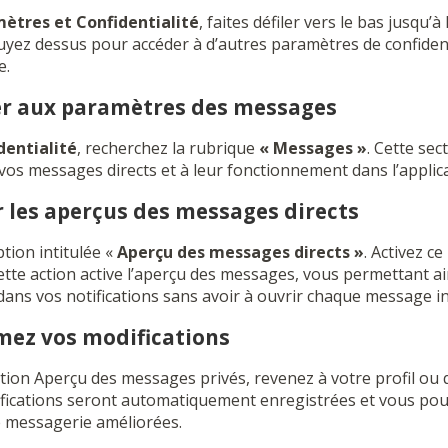
ètres et Confidentialité
, faites défiler vers le bas jusqu’à 
uyez dessus pour accéder à d’autres paramètres de confiden
e.
der aux paramètres des messages
dentialité
, recherchez la rubrique
« Messages »
. Cette sec
 vos messages directs et à leur fonctionnement dans l’applica
er les aperçus des messages directs
tion intitulée «
Aperçu des messages directs »
. Activez c
tte action active l’aperçu des messages, vous permettant ain
ans vos notifications sans avoir à ouvrir chaque message in
rmez vos modifications
option Aperçu des messages privés, revenez à votre profil ou 
ications seront automatiquement enregistrées et vous pour
e messagerie améliorées.