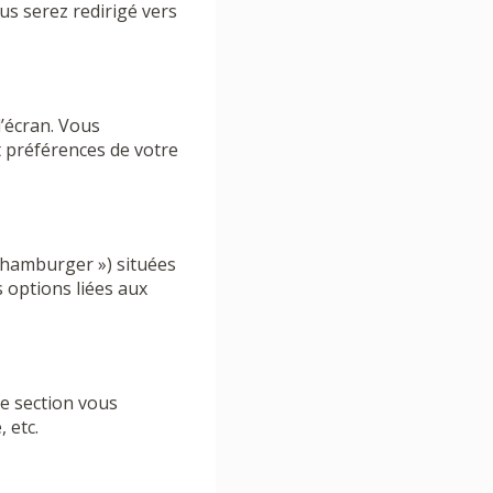
ous serez redirigé vers
l’écran. Vous
t préférences de votre
u hamburger ») situées
 options liées aux
te section vous
 etc.