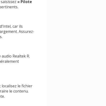
 saisissez
« Pilote
pertinents.
Intel, car ils
chargement. Assurez-
s.
 audio Realtek R.
généralement
 localisez le fichier
aire le contenu.
te.