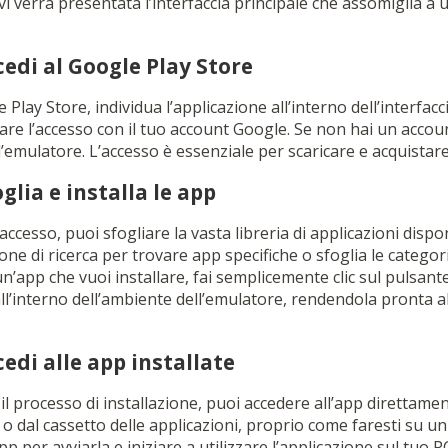
, vi verrà presentata l’interfaccia principale che assomiglia a
cedi al Google Play Store
Play Store, individua l’applicazione all’interno dell’interfacc
uare l’accesso con il tuo account Google. Se non hai un acco
l’emulatore. L’accesso è essenziale per scaricare e acquista
glia e installa le app
accesso, puoi sfogliare la vasta libreria di applicazioni dispo
ione di ricerca per trovare app specifiche o sfoglia le categor
n’app che vuoi installare, fai semplicemente clic sul pulsant
 all’interno dell’ambiente dell’emulatore, rendendola pronta a
edi alle app installate
l processo di installazione, puoi accedere all’app direttame
e o dal cassetto delle applicazioni, proprio come faresti su un
’app per avviarla e iniziare a utilizzare l’applicazione sul tuo P