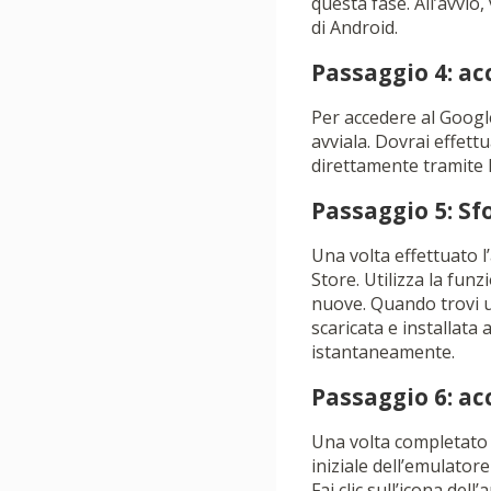
questa fase. All’avvio
di Android.
Passaggio 4: ac
Per accedere al Google 
avviala. Dovrai effett
direttamente tramite 
Passaggio 5: Sfo
Una volta effettuato l’
Store. Utilizza la funz
nuove. Quando trovi u
scaricata e installata
istantaneamente.
Passaggio 6: acc
Una volta completato i
iniziale dell’emulator
Fai clic sull’icona dell