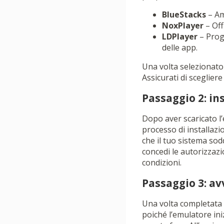
BlueStacks
– Am
NoxPlayer
– Off
LDPlayer
– Proge
delle app.
Una volta selezionato u
Assicurati di sceglier
Passaggio 2: in
Dopo aver scaricato l’e
processo di installazio
che il tuo sistema sod
concedi le autorizzazi
condizioni.
Passaggio 3: av
Una volta completata l
poiché l’emulatore ini