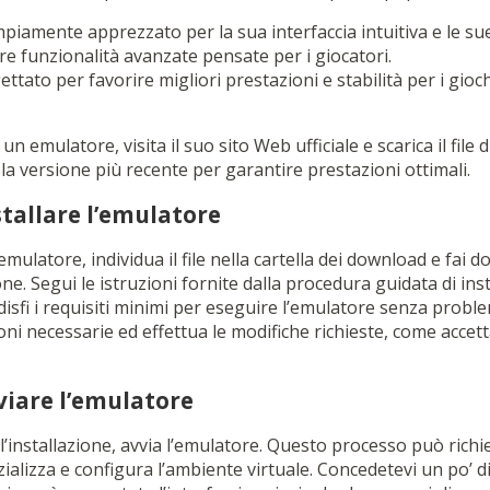
piamente apprezzato per la sua interfaccia intuitiva e le sue
re funzionalità avanzate pensate per i giocatori.
ttato per favorire migliori prestazioni e stabilità per i gioc
n emulatore, visita il suo sito Web ufficiale e scarica il file d
e la versione più recente per garantire prestazioni ottimali.
stallare l’emulatore
mulatore, individua il file nella cartella dei download e fai do
ne. Segui le istruzioni fornite dalla procedura guidata di inst
disfi i requisiti minimi per eseguire l’emulatore senza probl
oni necessarie ed effettua le modifiche richieste, come accetta
viare l’emulatore
’installazione, avvia l’emulatore. Questo processo può richi
zializza e configura l’ambiente virtuale. Concedetevi un po’ 