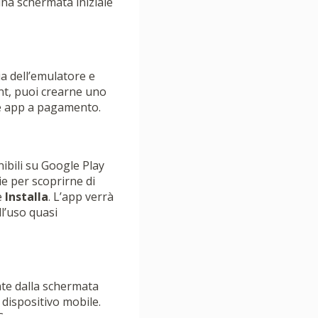
 una schermata iniziale
ia dell’emulatore e
unt, puoi crearne uno
re app a pagamento.
nibili su Google Play
ie per scoprirne di
e
Installa
. L’app verrà
ll’uso quasi
nte dalla schermata
 dispositivo mobile.
C.