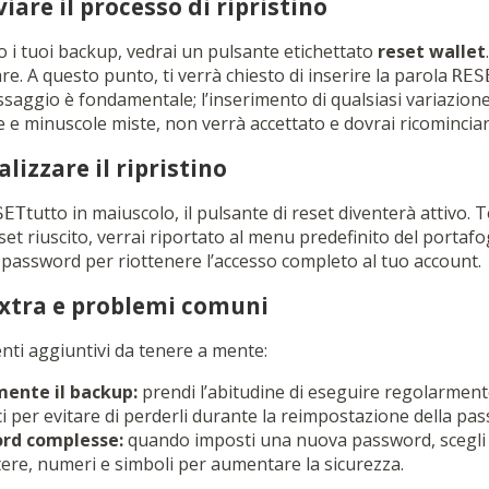
iare il processo di ripristino
i tuoi backup, vedrai un pulsante etichettato
reset wallet
e. A questo punto, ti verrà chiesto di inserire la parola
RES
saggio è fondamentale; l’inserimento di qualsiasi variazione
 e minuscole miste, non verrà accettato e dovrai ricominciar
alizzare il ripristino
tutto in maiuscolo, il pulsante di reset diventerà attivo.
SET
eset riuscito, verrai riportato al menu predefinito del portaf
assword per riottenere l’accesso completo al tuo account.
xtra e problemi comuni
nti aggiuntivi da tenere a mente:
mente il backup:
prendi l’abitudine di eseguire regolarmente
ci per evitare di perderli durante la reimpostazione della pa
ord complesse:
quando imposti una nuova password, scegl
tere, numeri e simboli per aumentare la sicurezza.