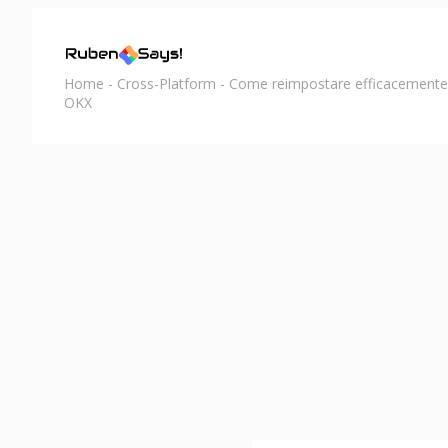
Home
-
Cross-Platform
-
Come reimpostare efficacemente 
OKX