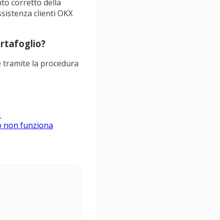
to corretto della
ssistenza clienti OKX
rtafoglio?
è tramite la procedura
1
to non funziona