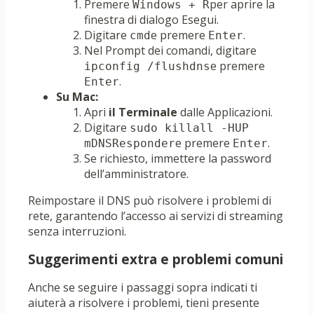
Premere
per aprire la
Windows + R
finestra di dialogo Esegui.
Digitare
e premere
.
cmd
Enter
Nel Prompt dei comandi, digitare
e premere
ipconfig /flushdns
.
Enter
Su Mac:
Apri
il Terminale
dalle Applicazioni.
Digitare
sudo killall -HUP 
e premere
.
mDNSResponder
Enter
Se richiesto, immettere la password
dell’amministratore.
Reimpostare il DNS può risolvere i problemi di
rete, garantendo l’accesso ai servizi di streaming
senza interruzioni.
Suggerimenti extra e problemi comuni
Anche se seguire i passaggi sopra indicati ti
aiuterà a risolvere i problemi, tieni presente