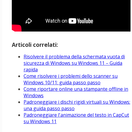
Articoli correlati:
Risolvere il problema della schermata vuota di
sicurezza di Windows su Windows 11 – Guida
rapida
Come risolvere i problemi dello scanner su
Windows 10/11: guida passo passo
Come riportare online una stampante offline in
Windows
Padroneggiare i dischi rigidi virtuali su Windows:
una guida passo passo
Padroneggiare l'animazione del testo in CapCut
su Windows 11