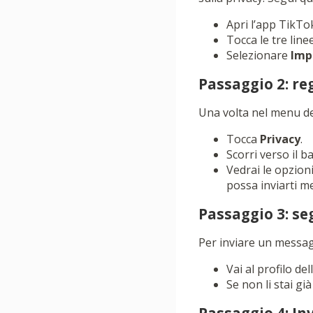
Apri l’app TikTok
Tocca le tre line
Selezionare
Imp
Passaggio 2: re
Una volta nel menu del
Tocca
Privacy
.
Scorri verso il 
Vedrai le opzion
possa inviarti m
Passaggio 3: se
Per inviare un messag
Vai al profilo de
Se non li stai g