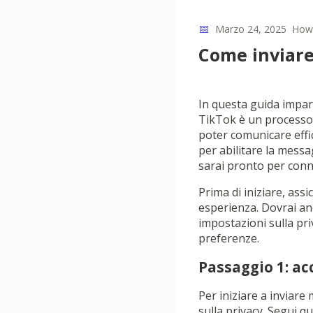
📅
Marzo 24, 2025
How
Come inviare
In questa guida impar
TikTok è un processo s
poter comunicare effic
per abilitare la messag
sarai pronto per conne
Prima di iniziare, ass
esperienza. Dovrai anc
impostazioni sulla pri
preferenze.
Passaggio 1: ac
Per iniziare a inviare
sulla privacy. Segui q