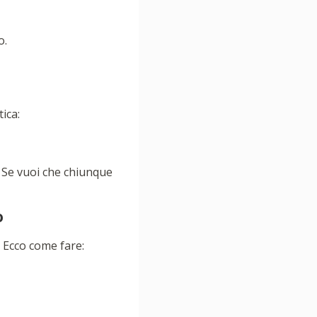
o.
ica:
. Se vuoi che chiunque
o
 Ecco come fare: