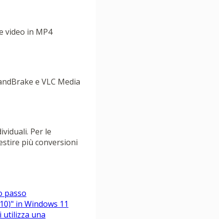
le video in MP4
 HandBrake e VLC Media
viduali. Per le
gestire più conversioni
o passo
 10)" in Windows 11
 utilizza una