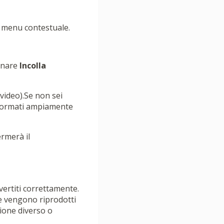
 menu contestuale.
ionare
Incolla
 video).Se non sei
o formati ampiamente
ermerà il
vertiti correttamente.
e se vengono riprodotti
ione diverso o