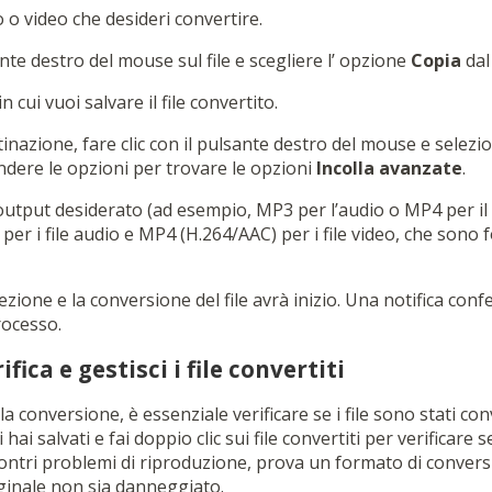
io o video che desideri convertire.
sante destro del mouse sul file e scegliere l’ opzione
Copia
dal
in cui vuoi salvare il file convertito.
estinazione, fare clic con il pulsante destro del mouse e selez
ndere le opzioni per trovare le opzioni
Incolla avanzate
.
i output desiderato (ad esempio, MP3 per l’audio o MP4 per il
per i file audio e MP4 (H.264/AAC) per i file video, che son
ezione e la conversione del file avrà inizio. Una notifica conf
ocesso.
fica e gestisci i file convertiti
a conversione, è essenziale verificare se i file sono stati con
 li hai salvati e fai doppio clic sui file convertiti per verificar
contri problemi di riproduzione, prova un formato di convers
riginale non sia danneggiato.