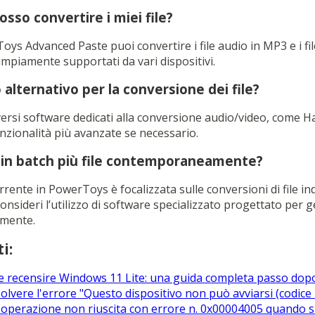
osso convertire i miei file?
ys Advanced Paste puoi convertire i file audio in MP3 e i fi
ampiamente supportati da vari dispositivi.
alternativo per la conversione dei file?
diversi software dedicati alla conversione audio/video, come
nzionalità più avanzate se necessario.
 in batch più file contemporaneamente?
ente in PowerToys è focalizzata sulle conversioni di file indi
consideri l’utilizzo di software specializzato progettato per 
amente.
i:
 e recensire Windows 11 Lite: una guida completa passo dop
solvere l'errore "Questo dispositivo non può avviarsi (codice
'operazione non riuscita con errore n. 0x00004005 quando si