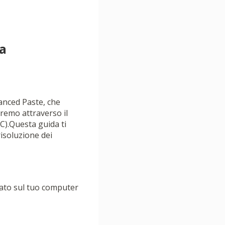
a
anced Paste, che
deremo attraverso il
C).Questa guida ti
risoluzione dei
llato sul tuo computer