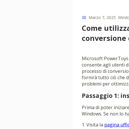
📅
Marzo 7, 2025
Wind
Come utilizz
conversione d
Microsoft PowerToys 
consente agli utenti di
processo di conversion
fornirà tutto ciò che 
problemi per ottimizza
Passaggio 1: in
Prima di poter iniziar
Windows. Se non lo ha
1. Visita la
pagina uffi