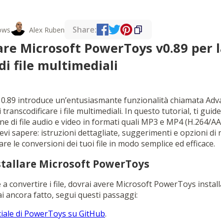
Share:
ows
Alex Ruben
are Microsoft PowerToys v0.89 per l
i file multimediali
0.89 introduce un’entusiasmante funzionalità chiamata Adv
 transcodificare i file multimediali. In questo tutorial, ti gui
e di file audio e video in formati quali MP3 e MP4 (H.264/AA
devi sapere: istruzioni dettagliate, suggerimenti e opzioni di 
re le conversioni dei tuoi file in modo semplice ed efficace.
stallare Microsoft PowerToys
e a convertire i file, dovrai avere Microsoft PowerToys insta
i ancora fatto, segui questi passaggi:
ciale di PowerToys su GitHub
.