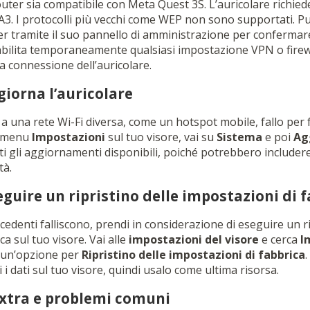
router sia compatibile con Meta Quest 3S. L’auricolare richiede
. I protocolli più vecchi come WEP non sono supportati. Puo
r tramite il suo pannello di amministrazione per confermare 
isabilita temporaneamente qualsiasi impostazione VPN o firew
a connessione dell’auricolare.
giorna l’auricolare
 a una rete Wi-Fi diversa, come un hotspot mobile, fallo per fa
l menu
Impostazioni
sul tuo visore, vai su
Sistema
e poi
Ag
utti gli aggiornamenti disponibili, poiché potrebbero includer
tà.
eguire un ripristino delle impostazioni di 
ecedenti falliscono, prendi in considerazione di eseguire un ri
ca sul tuo visore. Vai alle
impostazioni del visore
e cerca
I
ai un’opzione per
Ripristino delle impostazioni di fabbrica
 i dati sul tuo visore, quindi usalo come ultima risorsa.
xtra e problemi comuni