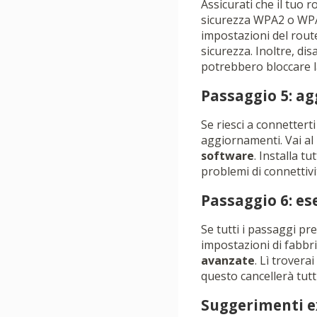
Assicurati che il tuo 
sicurezza WPA2 o WPA3
impostazioni del route
sicurezza. Inoltre, d
potrebbero bloccare l
Passaggio 5: ag
Se riesci a connetterti
aggiornamenti. Vai a
software
. Installa t
problemi di connettivi
Passaggio 6: es
Se tutti i passaggi pr
impostazioni di fabbri
avanzate
. Lì trover
questo cancellerà tutti
Suggerimenti e