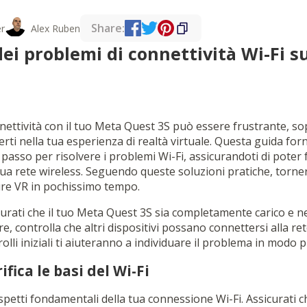
Share:
r
Alex Ruben
dei problemi di connettività Wi-Fi 
nettività con il tuo Meta Quest 3S può essere frustrante, s
ti nella tua esperienza di realtà virtuale. Questa guida for
asso per risolvere i problemi Wi-Fi, assicurandoti di poter 
a tua rete wireless. Seguendo queste soluzioni pratiche, torne
ure VR in pochissimo tempo.
icurati che il tuo Meta Quest 3S sia completamente carico e n
re, controlla che altri dispositivi possano connettersi alla re
lli iniziali ti aiuteranno a individuare il problema in modo pi
ifica le basi del Wi-Fi
aspetti fondamentali della tua connessione Wi-Fi. Assicurati ch