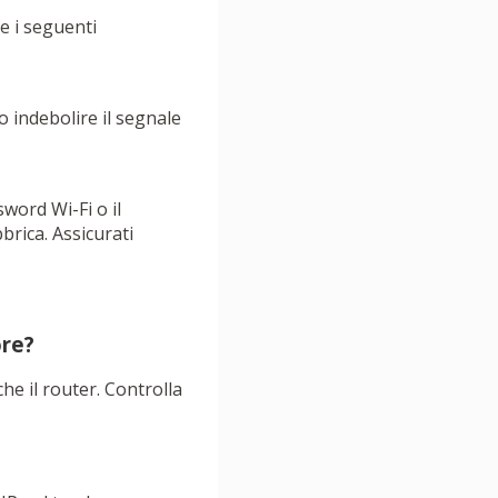
e i seguenti
o indebolire il segnale
word Wi-Fi o il
brica. Assicurati
ore?
che il router. Controlla