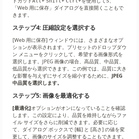
トカット
+
+
+を使用して
、
Alt
Shift
Ctrl
S
「Web 用に保存」ダイアログを直接開くこともで
きます。
ステップ4: 圧縮設定を選択する
[Web 用に保存] ウィンドウには、さまざまなオプ
ションが表示されます。プリセットのドロップダウ
ン メニューをクリックして、希望する画像形式を
選択します。JPEG 画像の場合、高品質、中品質、
低品質から選択できます。この例では、品質に大き
な影響を与えずにサイズを縮小するために、
JPEG
中品質を選択します。
ステップ5: 画像を最適化する
[最適化]
オプションがオンになっていることを確認
します。この設定により、品質を維持しながらファ
イル サイズをさらに削減できます。必要に応じ
て、ダイアログ ボックスで [幅] と [高さ] の値を変
更して、画像のサイズを調整することもできます。