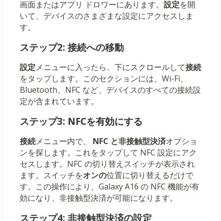
画面またはアプリ ドロワーにあります。
設定
を開
いて、デバイスのさまざまな設定にアクセスしま
す。
ステップ2: 接続への移動
設定
メニューに入ったら、下にスクロールして
接続
をタップします。このセクションには、Wi-Fi、
Bluetooth、NFC など、デバイスのすべての接続設
定が含まれています。
ステップ3: NFCを有効にする
接続
メニュー内で、
NFC と非接触型決済
オプショ
ンを探します。これをタップして NFC 設定にアク
セスします。NFC の切り替えスイッチが表示され
ます。スイッチを
オンの
位置に切り替えるだけで
す。この操作により、Galaxy A16 の NFC 機能が有
効になり、非接触型決済が可能になります。
ステップ4: 非接触型決済の設定