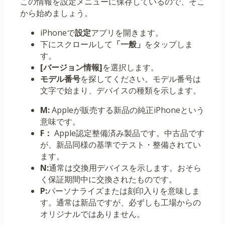
この情報を設定メニューに保存しているので、そこ
から始めましょう。
iPhoneで
設定
アプリを開きます。
下にスクロールして
「一般」
をタップしま
す。
[バージョン情報]
を選択します。
モデル番号
を探してください。モデル番号は
文字で始まり、デバイスの種類を示します。
M:
Appleが販売する新品の純正iPhoneという
意味です。
F：
Apple認定整備済み製品です。中古品です
が、新品同様の基準でテスト・整備されてい
ます。
N:
通常は交換用デバイスを示します。おそら
く保証期間中に交換されたものです。
P:
パーソナライズまたは刻印入りを意味しま
す。通常は新品ですが、必ずしも工場からの
オリジナルではありません。