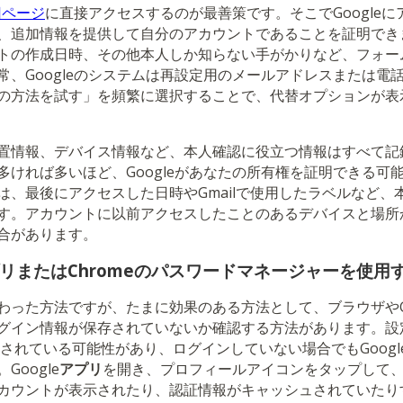
旧ページ
に直接アクセスするのが最善策です。そこでGoogle
、追加情報を提供して自分のアカウントであることを証明でき
トの作成日時、その他本人しか知らない手がかりなど、フォー
常、Googleのシステムは再設定用のメールアドレスまたは電
の方法を試す」を頻繁に選択することで、代替オプションが表
置情報、デバイス情報など、本人確認に役立つ情報はすべて記
多ければ多いほど、Googleがあなたの所有権を証明できる可
は、最後にアクセスした日時やGmailで使用したラベルなど、
す。アカウントに以前アクセスしたことのあるデバイスと場所
合があります。
eアプリまたはChromeのパスワードマネージャーを使用
わった方法ですが、たまに効果のある方法として、ブラウザやGo
グイン情報が保存されていないか確認する方法があります。設
保存されている可能性があり、ログインしていない場合でもGoog
oogle
アプリ
を開き、プロフィールアイコンをタップして
カウントが表示されたり、認証情報がキャッシュされていたり