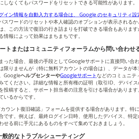
にしなくてもパスワードをリセットできる可能性があります。
ログイン情報を自動入力する場合は、 Google のセキュリティ設
パスワードのリセットや本人確認のオプションが表示されるか
は、この方法で復旧の行き詰まりを打破できる場合もあります
る情報によって効果はまちまちです。
leサポートまたはコミュニティフォーラムから問い合わせ
まった場合、最後の手段としてGoogleサポートに直接問い合
は限りませんが（特に無料アカウントの場合は）、データが本
oogle
ヘルプセンターや
Googleサポート
などのコミュニテ
みてください。詳細な情報と所有権の証明（取引ID、デバイ
を投稿すると、サポート担当者の注意を引ける場合があります。G
ているからです。
は「アカウント復旧確認」フォームを提供する場合があります。特
合です。例えば、最終ログイン日時、使用したデバイス、特定
わせる前に手元にあるものをすべて集めておきましょう。
一般的なトラブルシューティング