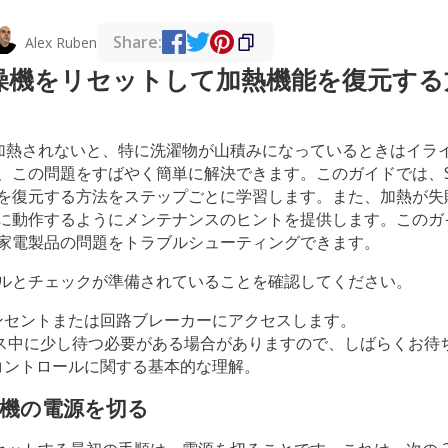
Share:
Alex Ruben
 乾燥機をリセットして加熱機能を復元す
燥機が加熱されないと、特に洗濯物が山積みになっているときはイ
、この問題をすばやく簡単に解決できます。このガイドでは、Sa
を復元する方法をステップごとに学習します。また、加熱が失
に動作するようにメンテナンスのヒントを提供します。このガ
家電製品の問題をトラブルシューティングできます。
ルとチェックが準備されていることを確認してください。
ンセントまたは回路ブレーカーにアクセスします。
セス中に少し待つ必要がある場合がありますので、しばらくお待
コントロールに関する基本的な理解。
燥機の電源を切る