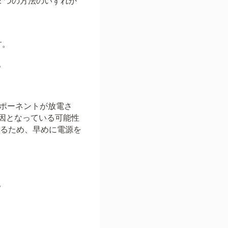
2 つの方法のいずれか
す。
。
ンポーネントが放電さ
因となっている可能性
あるため、早めに電源を
。