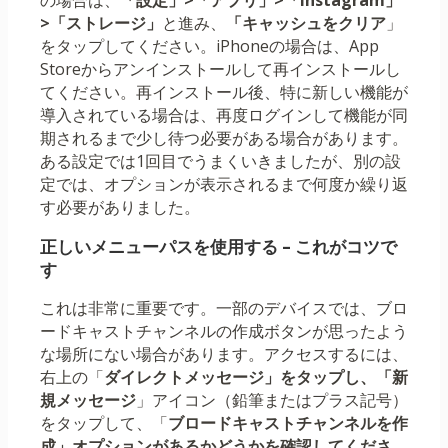
の場合は、
「設定」>「アプリ」>「Instagram」
>「ストレージ」
と進み、
「キャッシュをクリア
」
をタップしてください。iPhoneの場合は、App
Storeからアンインストールして再インストールし
てください。再インストール後、特に新しい機能が
導入されている場合は、再度ログインして機能が同
期されるまで少し待つ必要がある場合があります。
ある設定では1回目でうまくいきましたが、別の設
定では、オプションが表示されるまで何度か繰り返
す必要がありました。
正しいメニューパスを使用する – これがコツで
す
これは非常に重要です。一部のデバイスでは、ブロ
ードキャストチャンネルの作成ボタンが思ったよう
な場所にない場合があります。アクセスするには、
右上の「
ダイレクトメッセージ」をタップし、「
新
規メッセージ
」アイコン（鉛筆またはプラス記号）
をタップして、「
ブロードキャストチャンネルを作
成」​​オプションがあるかどうかを確認してくださ