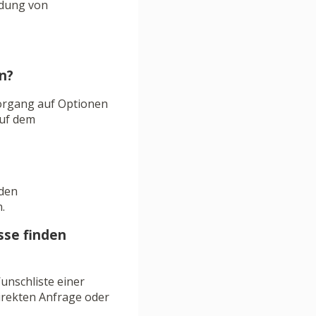
ndung von
n?
vorgang auf Optionen
auf dem
nden
.
sse finden
unschliste einer
direkten Anfrage oder