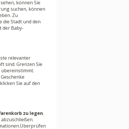
“ sehen, können Sie
erung suchen, können
geben. Zu
 die Stadt und den
t der Baby-
ste relevanter
t sind. Grenzen Sie
s übereinstimmt.
n Geschenke
licken Sie auf den
Warenkorb zu legen
.
f abzuschließen.
rmationen.Überprüfen