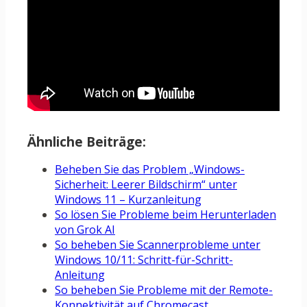
Ähnliche Beiträge:
Beheben Sie das Problem „Windows-
Sicherheit: Leerer Bildschirm“ unter
Windows 11 – Kurzanleitung
So lösen Sie Probleme beim Herunterladen
von Grok AI
So beheben Sie Scannerprobleme unter
Windows 10/11: Schritt-für-Schritt-
Anleitung
So beheben Sie Probleme mit der Remote-
Konnektivität auf Chromecast