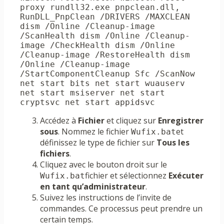
proxy rundll32.exe pnpclean.dll, 
RunDLL_PnpClean /DRIVERS /MAXCLEAN 
dism /Online /Cleanup-image 
/ScanHealth dism /Online /Cleanup-
image /CheckHealth dism /Online 
/Cleanup-image /RestoreHealth dism 
/Online /Cleanup-image 
/StartComponentCleanup Sfc /ScanNow 
net start bits net start wuauserv 
net start msiserver net start 
cryptsvc net start appidsvc
Accédez à
Fichier
et cliquez sur
Enregistrer
sous
. Nommez le fichier
et
Wufix.bat
définissez le type de fichier sur
Tous les
fichiers
.
Cliquez avec le bouton droit sur le
fichier et sélectionnez
Exécuter
Wufix.bat
en tant qu’administrateur
.
Suivez les instructions de l’invite de
commandes. Ce processus peut prendre un
certain temps.