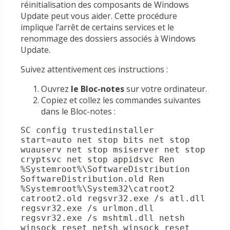
réinitialisation des composants de Windows
Update peut vous aider. Cette procédure
implique l’arrêt de certains services et le
renommage des dossiers associés à Windows
Update.
Suivez attentivement ces instructions :
Ouvrez
le Bloc-notes
sur votre ordinateur.
Copiez et collez les commandes suivantes
dans le Bloc-notes :
SC config trustedinstaller 
start=auto net stop bits net stop 
wuauserv net stop msiserver net stop 
cryptsvc net stop appidsvc Ren 
%Systemroot%\SoftwareDistribution 
SoftwareDistribution.old Ren 
%Systemroot%\System32\catroot2 
catroot2.old regsvr32.exe /s atl.dll 
regsvr32.exe /s urlmon.dll 
regsvr32.exe /s mshtml.dll netsh 
winsock reset netsh winsock reset 