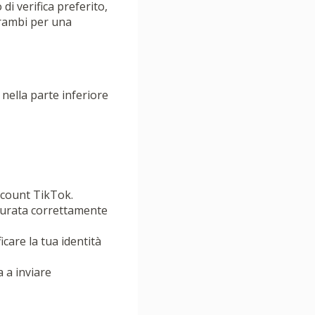
di verifica preferito,
trambi per una
nella parte inferiore
ccount TikTok.
igurata correttamente
care la tua identità
a a inviare