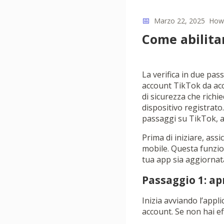
📅
Marzo 22, 2025
How
Come abilitar
La verifica in due pas
account TikTok da acce
di sicurezza che richi
dispositivo registrato.
passaggi su TikTok, a
Prima di iniziare, assi
mobile. Questa funzion
tua app sia aggiornata
Passaggio 1: ap
Inizia avviando l’appli
account. Se non hai eff