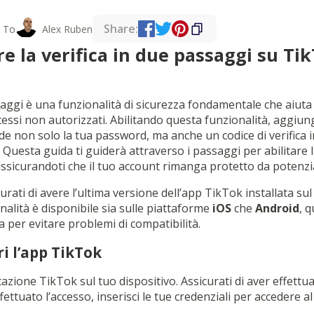
Share:
 To
Alex Ruben
e la verifica in due passaggi su Ti
saggi è una funzionalità di sicurezza fondamentale che aiuta
ssi non autorizzati. Abilitando questa funzionalità, aggiungi
ede non solo la tua password, ma anche un codice di verifica i
 Questa guida ti guiderà attraverso i passaggi per abilitare l
ssicurandoti che il tuo account rimanga protetto da potenzia
curati di avere l’ultima versione dell’app TikTok installata sul
alità è disponibile sia sulle piattaforme
iOS
che
Android
, q
 per evitare problemi di compatibilità.
ri l’app TikTok
cazione TikTok sul tuo dispositivo. Assicurati di aver effettua
ettuato l’accesso, inserisci le tue credenziali per accedere al