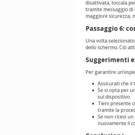
disattivata, toccala pe
tramite messaggio di t
maggiore sicurezza, m
Passaggio 6: co
Una volta selezionato 
dello schermo. Ciò att
Suggerimenti e
Per garantire un’esper
Assicurati che i
Se si opta per u
sul dispositivo.
Tieni presente ch
tramite la proced
Se non ricevi un 
nuovamente il co