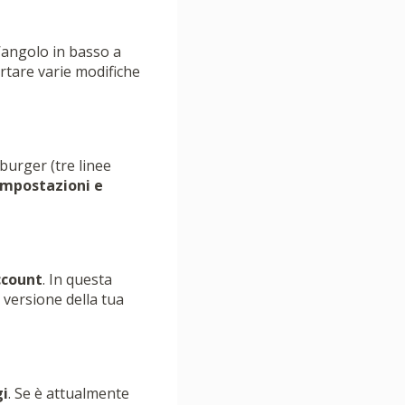
ll’angolo in basso a
rtare varie modifiche
burger (tre linee
Impostazioni e
ccount
. In questa
a versione della tua
gi
. Se è attualmente