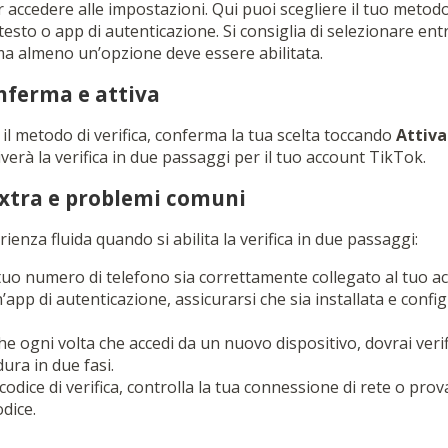
r accedere alle impostazioni. Qui puoi scegliere il tuo metodo 
esto o app di autenticazione. Si consiglia di selezionare en
a almeno un’opzione deve essere abilitata.
nferma e attiva
il metodo di verifica, conferma la tua scelta toccando
Attiva
iverà la verifica in due passaggi per il tuo account TikTok.
xtra e problemi comuni
ienza fluida quando si abilita la verifica in due passaggi:
l tuo numero di telefono sia correttamente collegato al tuo a
n’app di autenticazione, assicurarsi che sia installata e conf
e ogni volta che accedi da un nuovo dispositivo, dovrai verifi
ura in due fasi.
codice di verifica, controlla la tua connessione di rete o prov
dice.