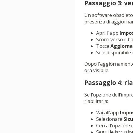
Passaggio 3: ve
Un software obsoleto 
presenza di aggiorna
Apri l’ app
Impos
Scorri verso il 
Tocca
Aggiorna
Se è disponibile 
Dopo l’aggiornamento, 
ora visibile.
Passaggio 4: ri
Se l’opzione dell’impr
riabilitarla:
Vai all’app
Impo
Selezionare
Sic
Cerca l’opzione
Segui le istruzio