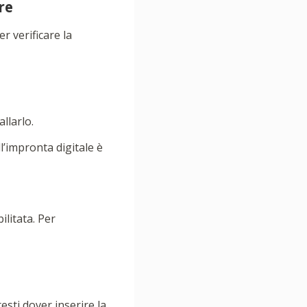
re
r verificare la
llarlo.
l’impronta digitale è
litata. Per
esti dover inserire la