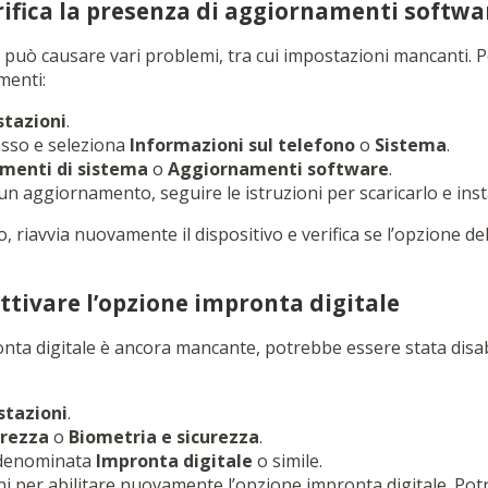
rifica la presenza di aggiornamenti softwa
può causare vari problemi, tra cui impostazioni mancanti. Pe
menti:
tazioni
.
basso e seleziona
Informazioni sul telefono
o
Sistema
.
menti di sistema
o
Aggiornamenti software
.
un aggiornamento, seguire le istruzioni per scaricarlo e insta
riavvia nuovamente il dispositivo e verifica se l’opzione del
attivare l’opzione impronta digitale
onta digitale è ancora mancante, potrebbe essere stata disabi
stazioni
.
urezza
o
Biometria e sicurezza
.
 denominata
Impronta digitale
o simile.
ni per abilitare nuovamente l’opzione impronta digitale. Potr