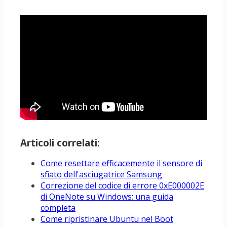
Articoli correlati:
Come resettare efficacemente il sensore di
sfiato dell'asciugatrice Samsung
Correzione del codice di errore 0xE000002E
di OneNote su Windows: una guida
completa
Come ripristinare Ubuntu nel Boot