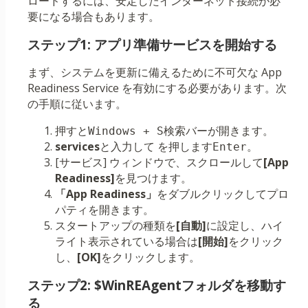
ロードするには、安定したインターネット接続が必
要になる場合もあります。
ステップ1: アプリ準備サービスを開始する
まず、システムを更新に備えるために不可欠な App
Readiness Service を有効にする必要があります。次
の手順に従います。
押すと
検索バーが開きます。
Windows + S
services
と入力して を押します
。
Enter
[サービス] ウィンドウで、スクロールして
[App
Readiness]
を見つけます。
「App Readiness」
をダブルクリックしてプロ
パティを開きます。
スタートアップの種類を
[自動]
に設定し、ハイ
ライト表示されている場合は
[開始]
をクリック
し、
[OK]
をクリックします。
ステップ2: $WinREAgentフォルダを移動す
る