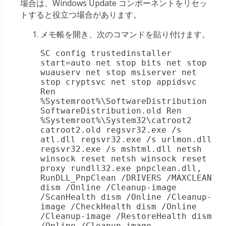
場合は、Windows Update コンポーネントをリセッ
トすると役立つ場合があります。
メモ帳を開き、次のコマンドを貼り付けます。
SC config trustedinstaller 
start=auto net stop bits net stop 
wuauserv net stop msiserver net 
stop cryptsvc net stop appidsvc 
Ren 
%Systemroot%\SoftwareDistribution 
SoftwareDistribution.old Ren 
%Systemroot%\System32\catroot2 
catroot2.old regsvr32.exe /s 
atl.dll regsvr32.exe /s urlmon.dll 
regsvr32.exe /s mshtml.dll netsh 
winsock reset netsh winsock reset 
proxy rundll32.exe pnpclean.dll, 
RunDLL_PnpClean /DRIVERS /MAXCLEAN 
dism /Online /Cleanup-image 
/ScanHealth dism /Online /Cleanup-
image /CheckHealth dism /Online 
/Cleanup-image /RestoreHealth dism 
/Online /Cleanup-image 