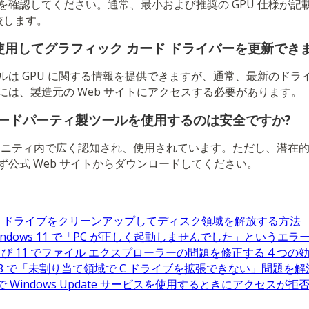
を確認してください。通常、最小および推奨の GPU 仕様が記
比較します。
用してグラフィック カード ドライバーを更新できま
ルは GPU に関する情報を提供できますが、通常、最新のドラ
には、製造元の Web サイトにアクセスする必要があります。
なサードパーティ製ツールを使用するのは安全ですか?
コミュニティ内で広く認知され、使用されています。ただし、潜在
ず公式 Web サイトからダウンロードしてください。
0 で C ドライブをクリーンアップしてディスク領域を解放する方法
 / Windows 11 で「PC が正しく起動しませんでした」という
0 および 11 でファイル エクスプローラーの問題を修正する 4 つ
0/11/8 で「未割り当て領域で C ドライブを拡張できない」問題を
/11 で Windows Update サービスを使用するときにアクセ