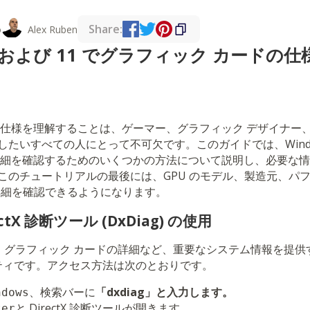
Share:
o
Alex Ruben
10 および 11 でグラフィック カードの
仕様を理解することは、ゲーマー、グラフィック デザイナー、お
たいすべての人にとって不可欠です。このガイドでは、Windows 
詳細を確認するためのいくつかの方法について説明し、必要な
このチュートリアルの最後には、GPU のモデル、製造元、パ
な詳細を確認できるようになります。
ectX 診断ツール (DxDiag) の使用
ールは、グラフィック カードの詳細など、重要なシステム情報を提
ィリティです。アクセス方法は次のとおりです。
、検索バーに
「dxdiag」と入力します。
ndows
と DirectX 診断ツールが開きます。
ter