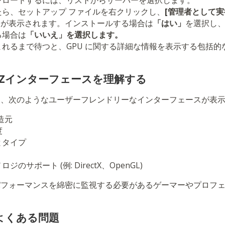
ンロードするには、リストからサーバーを選択します。
たら、セットアップ ファイルを右クリックし、
[管理者として実
ンが表示されます。インストールする場合は
「はい」
を選択し、
る場合は
「いいえ」を選択します。
れるまで待つと、GPU に関する詳細な情報を表示する包括的
PU-Zインターフェースを理解する
れると、次のようなユーザーフレンドリーなインターフェースが表
造元
度
とタイプ
のサポート (例: DirectX、OpenGL)
 パフォーマンスを綿密に監視する必要があるゲーマーやプロフ
よくある問題