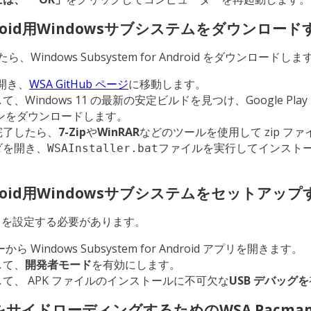
droid用Windowsサブシステムをダウンロード
indows Subsystem for Android をダウンロードしま
を開き、
WSA GitHub ページ
に移動します。
、Windows 11 の最新の安定ビルドを見つけ、Google Play
ンをダウンロードします。
完了したら、
7-Zip
や
WinRAR
などのツールを使用して zip フ
ダを開き、
ファイルを実行してインストー
WSAInstaller.bat
droid用Windowsサブシステムをセットアップ
A を設定する必要があります。
 Windows Subsystem for Android アプリを開きます。
して、
開発者モード
を有効にします。
て、 APK ファイルのインストールに不可欠な
USB デバッグを
PKをサイドローディングするためのWSA Pacm