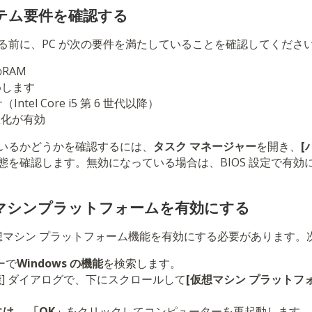
ステム要件を確認する
る前に、PC が次の要件を満たしていることを確認してくださ
RAM
めします
tel Core i5 第 6 世代以降）
仮想化が有効
いるかどうかを確認するには、
タスク マネージャー
を開き、
[
態を確認します。無効になっている場合は、BIOS 設定で有効
想マシンプラットフォームを有効にする
で仮想マシン プラットフォーム機能を有効にする必要があります
ーで
Windows の機能
を検索します。
の機能] ダイアログで、下にスクロールして
[仮想マシン プラットフ
は、 「OK」
をクリックしてコンピューターを再起動します。