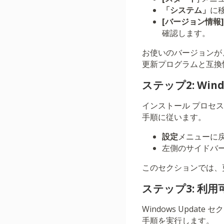
「システム」
に
[バージョン情報]
確認します。
お使いのバージョンが、Win
更新プログラムと互換
ステップ2: Win
インストール プロセス
手順に従います。
設定
メニューに
左側のサイドバ
このセクションでは、
ステップ3: 利
Windows Upd
手順を実行します。