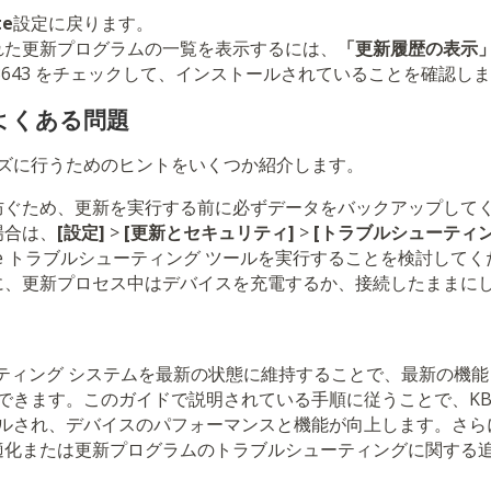
te
設定に戻ります。
れた更新プログラムの一覧を表示するには、
「更新履歴の表示
053643 をチェックして、インストールされていることを確認し
よくある問題
ズに行うためのヒントをいくつか紹介します。
防ぐため、更新を実行する前に必ずデータをバックアップして
場合は、
[設定]
>
[更新とセキュリティ]
>
[トラブルシューティン
pdate トラブルシューティング ツールを実行することを検討して
に、更新プロセス中はデバイスを充電するか、接続したままに
オペレーティング システムを最新の状態に維持することで、最新の
きます。このガイドで説明されている手順に従うことで、KB50
ルされ、デバイスのパフォーマンスと機能が向上します。さら
 の最適化または更新プログラムのトラブルシューティングに関する