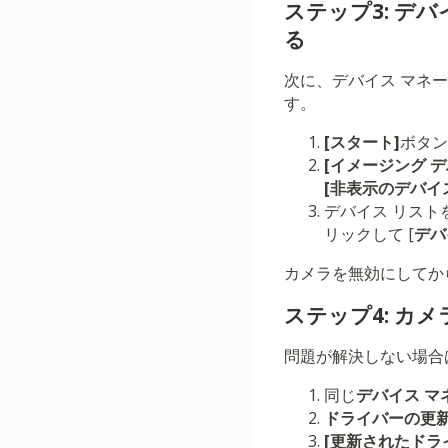
ステップ3: 
る
次に、デバイス マネ
す。
[スタート]
ボタン
[イメージング デ
[非表示のデバイ
デバイス リスト
リックして [
デバ
カメラを無効にしてか
ステップ4: カ
問題が解決しない場合
同じ
デバイス マ
ドライバーの更
[更新されたドラ