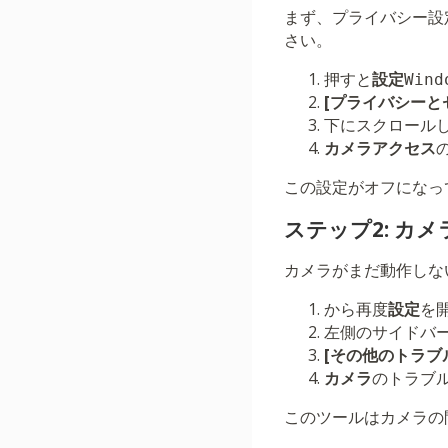
まず、プライバシー設
さい。
押すと
設定
Wind
[プライバシーと
下にスクロール
カメラアクセス
この設定がオフになっ
ステップ2: カ
カメラがまだ動作しな
から再度
設定
を
左側のサイドバ
[その他のトラブ
カメラ
のトラブ
このツールはカメラの