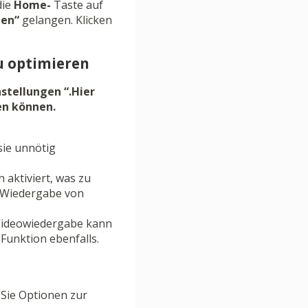
die
Home-
Taste auf
gen“
gelangen. Klicken
zu optimieren
nstellungen “.Hier
sen können.
sie unnötig
 aktiviert, was zu
e Wiedergabe von
 Videowiedergabe kann
Funktion ebenfalls.
n Sie Optionen zur