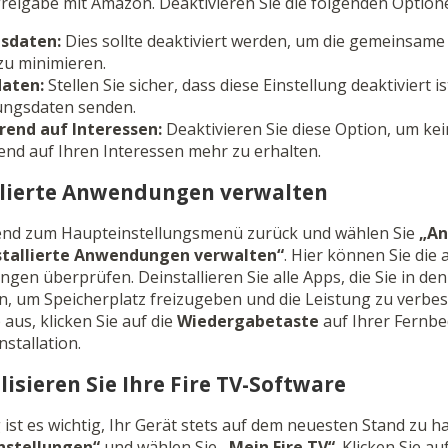
reigabe mit Amazon. Deaktivieren Sie die folgenden Option
sdaten:
Dies sollte deaktiviert werden, um die gemeinsam
zu minimieren.
aten:
Stellen Sie sicher, dass diese Einstellung deaktiviert i
ungsdaten senden.
rend auf Interessen:
Deaktivieren Sie diese Option, um kei
end auf Ihren Interessen mehr zu erhalten.
allierte Anwendungen verwalten
ßend zum Haupteinstellungsmenü zurück und wählen Sie
„A
stallierte Anwendungen verwalten“
. Hier können Sie die 
ngen überprüfen. Deinstallieren Sie alle Apps, die Sie in de
n, um Speicherplatz freizugeben und die Leistung zu verbe
 aus, klicken Sie auf die
Wiedergabetaste
auf Ihrer Fernb
nstallation.
lisieren Sie Ihre Fire TV-Software
 ist es wichtig, Ihr Gerät stets auf dem neuesten Stand zu h
nstellungen“
und wählen Sie
„Mein Fire TV“
. Klicken Sie au