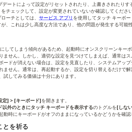
アップデートによって設定がリセットされたり、上書きされたり
トをチェックして、設定が変更されていないか確認してくださ
プローチとしては、
サービス アプリ
を使用してタッチ キーボー
すが、これは少し高度な方法であり、他の問題が発生する可能
を複雑にしてしまう傾向があるため、起動時にオンスクリーンキー
りません。しかし、適切な設定を見つけてしまえば、通常はス
ボードが消えない場合は、設定を見直したり、システムアップ
れません。通常は、再起動するか、設定を切り替えるだけで解
、試してみる価値は十分にあります。
設定] > [キーボード]
を開きます。
ド以外のときにタッチ キーボードを表示する
のトグルを
[しない
、起動時にキーボードがオフのままになっているかどうかを確認
ことを祈る