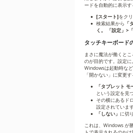
ードを自動的に表示す
[スタート]
をクリ
検索結果から
「
く。
「設定」>
タッチキーボード
まさに魔法が働くとこ
のが目的です。設定に
Windowsは起動
「開かない」に変更す
「タブレット モ
という設定を見
その横にあるド
設定されていま
「しない」
に切
これは、Window
トで表示されるのかは理