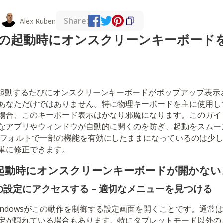
Share:
o
Alex Ruben
 11 の起動時にオンスクリーンキーボー
載PCを起動するたびにオンスクリーンキーボードがポップアップ表
あなただけではありません。特に物理キーボードを主に使用し
場合、このキーボード表示はかなり邪魔になります。このガイ
なアプリやウィンドウが自動的に開くのを防ぎ、起動をスムー
sがデフォルトで一部の機能を有効にしたままになっているのは少
単に修正できます。
11 の起動時にオンスクリーンキーボードが開かな
設定にアクセスする – 適切なメニューを見つける
indowsがこの動作を制御する設定画面を開くことです。通常
定が隠れている場合もあります。特にタブレットモード以外の