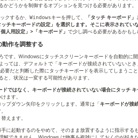
るかどうかを制御するオプションを見つける必要があります。
ックするか、
キーを押して、
「タッチ キーボード」
Windows
タッチキーボードの設定」を選択します。そこに表示されてい
「個人用設定」>「キーボード」
で少し調べる必要があるかもし
の動作を調整する
ろです。Windowsにタッチスクリーンキーボードを自動的に
よっては、デフォルトで「キーボードが接続されていないとき
時など必要だと判断した際にタッチキーボードを表示してしまうこ
ると、状況は一変する可能性があります。
ードではなく、キーボードが接続されていない場合にタッチ 
つけます。
ロップダウン矢印をクリックします。通常は「
キーボードが接
す。
り替えます。
s が勝手に起動するのをやめて、そのまま放置するように指示する
解できません。Windows は物事を複雑にしておくのが好き